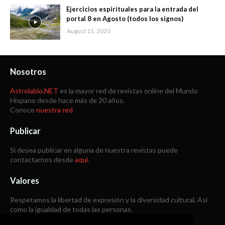
Ejercicios espirituales para la entrada del
portal 8 en Agosto (todos los signos)
August 11, 2020
Nosotros
Astrolabio.NET
es la mayor red de revistas online del Mundo
Hispano desde hace más de 20 años.
Conoce
nuestra red
Publicar
Si desea publicar en alguna de nuestra revistas puede
contactarnos desde
aquí
.
Valores
Respetamos la libertad de expresión y la diversidad cultural. Así
como la igualdad de todas las personas.