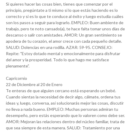
Si quieres hacer las cosas bien, tienes que comenzar por el
principio, pregúntate a ti mismo si lo que estás haciendo es lo
correcto y si es lo que te conduce al éxito y luego estudia cuáles
son los pasos a seguir para lograrlo. EMPLEO: Buen ambiente de
trabajo, pero te noto cansado(a), te hace falta tomar unos días de
descanso o salir con amistades. AMOR: Un gran sentimiento se
apodera de tu corazón, el amor crece con cada pequeño detalle.
SALUD: Dolencias en una rodilla. AZAR: 59-95. CONSEJO:
Repite: "Estoy dotado mental y emocionalmente para disfrutar
del amor y la prosperidad. Todo lo que hago me satisface
plenamente".
Capricornio
22 de Diciembre al 20 de Enero
Te enteras de que alguien cercano está esperando un bebé.
Cuando sientas la necesidad de decir algo, cálmate, ordena tus
ideas y, luego, conversa, así solucionarás mejor las cosas, discutir
no lleva a nada bueno. EMPLEO: Muchas personas admiran tu
desempeño, pero estás esperando que lo valoren como debe ser.
AMOR: Mejoran las relaciones dentro del núcleo familiar, trata de
que sea siempre de esta manera. SALUD: Tratamiento por una