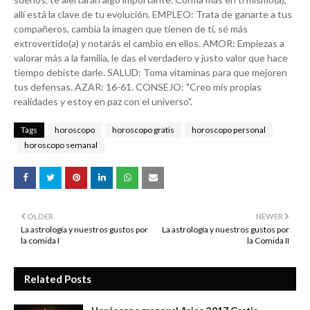
allí está la clave de tu evolución. EMPLEO: Trata de ganarte a tus
compañeros, cambia la imagen que tienen de ti, sé más
extrovertido(a) y notarás el cambio en ellos. AMOR: Empiezas a
valorar más a la familia, le das el verdadero y justo valor que hace
tiempo debiste darle. SALUD: Toma vitaminas para que mejoren
tus defensas. AZAR: 16-61. CONSEJO: "Creo mis propias
realidades y estoy en paz con el universo".
Tags
horoscopo
horoscopo gratis
horoscopo personal
horoscopo semanal
OLDER
NEWER
La astrología y nuestros gustos por
La astrología y nuestros gustos por
la comida I
la Comida II
Related Posts