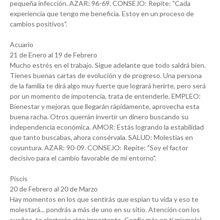
pequeña infección. AZAR: 96-69. CONSEJO: Repite: "Cada
experiencia que tengo me beneficia. Estoy en un proceso de
cambios positivos".
Acuario
21 de Enero al 19 de Febrero
Mucho estrés en el trabajo. Sigue adelante que todo saldrá bien.
Tienes buenas cartas de evolución y de progreso. Una persona
de la familia te dirá algo muy fuerte que logrará herirte, pero será
por un momento de impotencia, trata de entenderle. EMPLEO:
Bienestar y mejoras que llegarán rápidamente, aprovecha esta
buena racha. Otros querrán invertir un dinero buscando su
independencia económica. AMOR: Estás logrando la estabilidad
que tanto buscabas, ahora consérvala. SALUD: Molestias en
coyuntura. AZAR: 90-09. CONSEJO: Repite: "Soy el factor
decisivo para el cambio favorable de mi entorno".
Piscis
20 de Febrero al 20 de Marzo
Hay momentos en los que sentirás que espían tu vida y eso te
molestará... pondrás a más de uno en su sitio. Atención con los
sueños, te alertarán algo importante. Confía más en ti mismo(a),