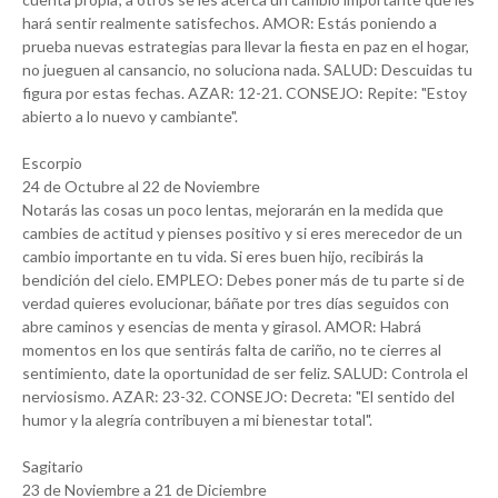
hará sentir realmente satisfechos. AMOR: Estás poniendo a
prueba nuevas estrategias para llevar la fiesta en paz en el hogar,
no jueguen al cansancio, no soluciona nada. SALUD: Descuidas tu
figura por estas fechas. AZAR: 12-21. CONSEJO: Repite: "Estoy
abierto a lo nuevo y cambiante".
Escorpio
24 de Octubre al 22 de Noviembre
Notarás las cosas un poco lentas, mejorarán en la medida que
cambies de actitud y pienses positivo y si eres merecedor de un
cambio importante en tu vida. Si eres buen hijo, recibirás la
bendición del cielo. EMPLEO: Debes poner más de tu parte si de
verdad quieres evolucionar, báñate por tres días seguidos con
abre caminos y esencias de menta y girasol. AMOR: Habrá
momentos en los que sentirás falta de cariño, no te cierres al
sentimiento, date la oportunidad de ser feliz. SALUD: Controla el
nerviosismo. AZAR: 23-32. CONSEJO: Decreta: "El sentido del
humor y la alegría contribuyen a mi bienestar total".
Sagitario
23 de Noviembre a 21 de Diciembre