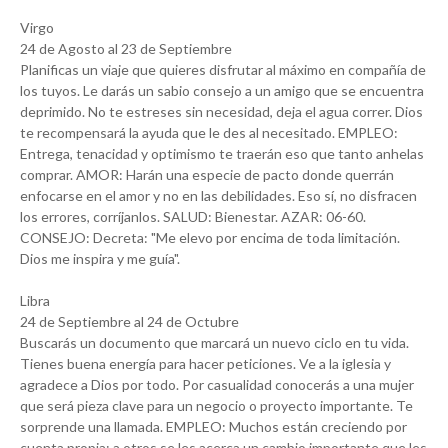
Virgo
24 de Agosto al 23 de Septiembre
Planificas un viaje que quieres disfrutar al máximo en compañía de
los tuyos. Le darás un sabio consejo a un amigo que se encuentra
deprimido. No te estreses sin necesidad, deja el agua correr. Dios
te recompensará la ayuda que le des al necesitado. EMPLEO:
Entrega, tenacidad y optimismo te traerán eso que tanto anhelas
comprar. AMOR: Harán una especie de pacto donde querrán
enfocarse en el amor y no en las debilidades. Eso sí, no disfracen
los errores, corríjanlos. SALUD: Bienestar. AZAR: 06-60.
CONSEJO: Decreta: "Me elevo por encima de toda limitación.
Dios me inspira y me guía".
Libra
24 de Septiembre al 24 de Octubre
Buscarás un documento que marcará un nuevo ciclo en tu vida.
Tienes buena energía para hacer peticiones. Ve a la iglesia y
agradece a Dios por todo. Por casualidad conocerás a una mujer
que será pieza clave para un negocio o proyecto importante. Te
sorprende una llamada. EMPLEO: Muchos están creciendo por
cuenta propia; a otros se les acerca un cambio importante que les