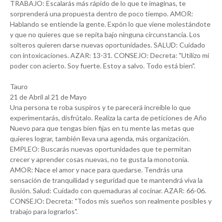
TRABAJO: Escalarás más rápido de lo que te imaginas, te
sorprenderá una propuesta dentro de poco tiempo. AMOR:
Hablando se entiende la gente. Expón lo que viene molestándote
y que no quieres que se repita bajo ninguna circunstancia. Los
solteros quieren darse nuevas oportunidades. SALUD: Cuidado
con intoxicaciones. AZAR: 13-31. CONSEJO: Decreta: "Utilizo mi
poder con acierto. Soy fuerte. Estoy a salvo. Todo está bien".
Tauro
21 de Abril al 21 de Mayo
Una persona te roba suspiros y te parecerá increíble lo que
experimentarás, disfrútalo. Realiza la carta de peticiones de Año
Nuevo para que tengas bien fijas en tu mente las metas que
quieres lograr, también lleva una agenda, más organización.
EMPLEO: Buscarás nuevas oportunidades que te permitan
crecer y aprender cosas nuevas, no te gusta la monotonía.
AMOR: Nace el amor y nace para quedarse. Tendrás una
sensación de tranquilidad y seguridad que te mantendrá viva la
ilusión. Salud: Cuidado con quemaduras al cocinar. AZAR: 66-06.
CONSEJO: Decreta: "Todos mis sueños son realmente posibles y
trabajo para lograrlos".