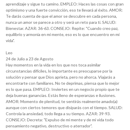
aprendizaje y sigue tu camino. EMPLEO: Haces las cosas con gran
optimismo y una fuerte convicción, eso te llevará al éxito. AMOR:
Te darás cuenta de que el amor se descubre en cada persona,
nunca un amor se parece a otro y será un reto para ti. SALUD:
Bienestar. AZAR: 36-63. CONSEJO: Repite: "Cuando creo paz,
equilibrio y armonía en mi mente, eso es lo que encuentro en mi
vida".
Leo
24 de Julio a 23 de Agosto
Hay momentos en la vida en los que nos toca asimilar
circunstancias difíciles, lo importante es preocuparse por la
solución y pensar que Dios aprieta, pero no ahorca. Viajarás a
encontrarte con familiares. No te deprimas, piensa que lo mejor
es lo que pasa. EMPLEO: Inviertes en un negocio propio que te
deja buenas ganancias. Estás lleno de esperanzas e ilusiones.
AMOR: Momento de plenitud, te sentirás realmente amado(a)
aunque con ciertos temores que disiparás con el tiempo. SALUD:
Controla la ansiedad, todo llega a su tiempo. AZAR: 39-93.
CONSEJO: Decreta: "Expulso de mi mente y de mi vida todo
pensamiento negativo, destructivo o aterrador".