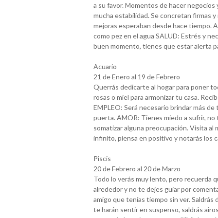
a su favor. Momentos de hacer negocios
mucha estabilidad. Se concretan firmas 
mejoras esperaban desde hace tiempo. AM
como pez en el agua SALUD: Estrés y ne
buen momento, tienes que estar alerta pa
Acuario
21 de Enero al 19 de Febrero
Querrás dedicarte al hogar para poner t
rosas o miel para armonizar tu casa. Recib
EMPLEO: Será necesario brindar más de ti
puerta. AMOR: Tienes miedo a sufrir, no
somatizar alguna preocupación. Visita a
infinito, piensa en positivo y notarás los 
Piscis
20 de Febrero al 20 de Marzo
Todo lo verás muy lento, pero recuerda q
alrededor y no te dejes guiar por comenta
amigo que tenías tiempo sin ver. Saldrás 
te harán sentir en suspenso, saldrás airo