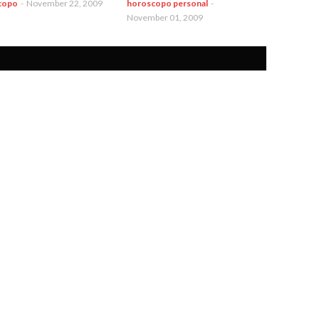
copo
-
November 22, 2009
horoscopo personal
-
November 01, 2009