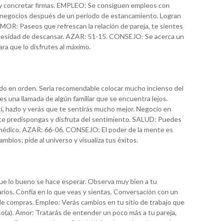
 y concretar firmas. EMPLEO: Se consiguen empleos con
y negocios después de un período de estancamiento. Logran
OR: Paseos que refrescan la relación de pareja, te sientes
cesidad de descansar. AZAR: 51-15. CONSEJO: Se acerca un
ra que lo disfrutes al máximo.
odo en orden. Sería recomendable colocar mucho incienso del
es una llamada de algún familiar que se encuentra lejos.
, hazlo y verás que te sentirás mucho mejor. Negocio en
 te predispongas y disfruta del sentimiento. SALUD: Puedes
l médico. AZAR: 66-06. CONSEJO: El poder de la mente es
cambios; pide al universo y visualiza tus éxitos.
ue lo bueno se hace esperar. Observa muy bien a tu
rios. Confía en lo que veas y sientas. Conversación con un
de compras. Empleo: Verás cambios en tu sitio de trabajo que
so(a). Amor: Tratarás de entender un poco más a tu pareja,