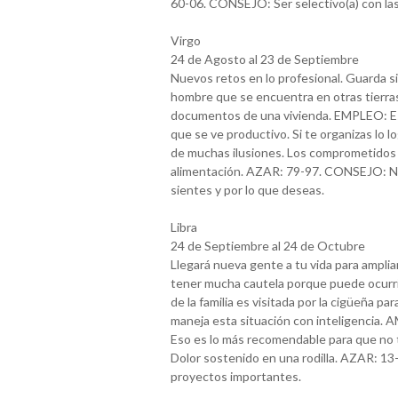
60-06. CONSEJO: Ser selectivo(a) con las
Virgo
24 de Agosto al 23 de Septiembre
Nuevos retos en lo profesional. Guarda s
hombre que se encuentra en otras tierras
documentos de una vivienda. EMPLEO: Es
que se ve productivo. Si te organizas lo 
de muchas ilusiones. Los comprometidos 
alimentación. AZAR: 79-97. CONSEJO: No de
sientes y por lo que deseas.
Libra
24 de Septiembre al 24 de Octubre
Llegará nueva gente a tu vida para amplia
tener mucha cautela porque puede ocurri
de la familia es visitada por la cigüeña 
maneja esta situación con inteligencia.
Eso es lo más recomendable para que no
Dolor sostenido en una rodilla. AZAR: 13
proyectos importantes.