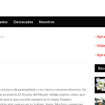
ados
Destacados
Nosotros
-
Apre
nal
-
Vide
-
Apre
Rec
n un poco desanimado(a) o con ciertos temores internos. Se
a en puerta. El Arcano del Mundo señala nuevos ciclos que
 de que lo que sucede siempre es lo mejor. Empleo:
ntirás más seguro en tu trabajo. Amor: Muchos comienzan