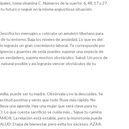
ales, toma vitamina C. Números de la suerte: 6, 48, 17 y 27.
 tu futuro o seguir en la misma angustiosa situación.
Descifra los mensajes y colócate un amuleto tibetano para
e tu entorno. Baja los niveles de ansiedad. Lo que es del
ficio lograrás un gran crecimiento laboral. Te corresponde por
eligencia y guantes de seda puedes superar una especie de
do es verdadero, supera muchos obstáculos. Salud: Un poco de
 natural posible y así lograrás vencer obstáculos de tu
amilia, puede ser tu madre. Obsérvala y no la descuides. Se
actitud positiva y verás que todo fluye más rápido. No
lleva una agenda. Hay una mujer que será clave para tu
: Lo que cuesta sacrificio se cuida más... Sigue tu camino
. AMOR: La relación está estable, pero la monotonía puede
 SALUD: Etapa de bienestar, pero evita los excesos. AZAR: