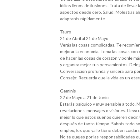
idilios llenos de ilusiones. Trata de lle
aspectos desde cero. Salud: Molestias alé
adaptarás rápidamente.
Tauro
21 de Abril al 21 de Mayo
Verás las cosas complicadas. Te recomien
mejorar la economía. Toma las cosas con c
de hacer las cosas de corazón y ponle má
y organiza mejor tus pensamientos. Deleg
Conversación profunda y sincera para pone
Consejo: Recuerda que la vida es un eter
Geminis
22 de Mayo a 21 de Junio
Estarás psíquico y muy sensible a todo.
revelaciones, mensajes o visiones. Lleva
mejor lo que estos sueños quieren decir.
después de tanto tiempo. Sabrás todo s
empleo, los que ya lo tiene deben cuidar
No te quejes por las responsabilidades 