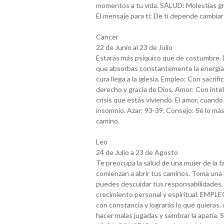
momentos a tu vida. SALUD: Molestias grip
El mensaje para ti: De ti depende cambiar
Cancer
22 de Junio al 23 de Julio
Estarás más psíquico que de costumbre. 
que absorbas constantemente la energía d
cura llega a la iglesia. Empleo: Con sacri
derecho y gracia de Dios. Amor: Con int
crisis que estás viviendo. El amor, cuan
insomnio. Azar: 93-39. Consejo: Sé lo más
camino.
Leo
24 de Julio a 23 de Agosto
Te preocupa la salud de una mujer de la f
comienzan a abrir tus caminos. Toma una 
puedes descuidar tus responsabilidades, 
crecimiento personal y espiritual. EMPLEO
con constancia y lograrás lo que quieras
hacer malas jugadas y sembrar la apatía.