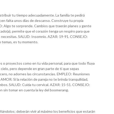
stribuir tu tiempo adecuadamente. La familia te pedirá
hacen falta unos días de descanso. Construye tu propia
EO: Algo te sorprende. Cambios que traerán planes y gente
tado(a), permite que el corazón tenga un respiro para que
te necesitas. SALUD: Insomnio. AZAR: 19-91. CONSEJO:
no temas, es tu momento.
nes o proyectos como en tu vida personal, para que todo fluya
 cielo, pero depende en gran parte de ti que sepas
incero, no adornes las circunstancias. EMPLEO: Reuniones
MOR: Si la relación de pareja no te brinda tranquilidad,
mbos. SALUD: Cuida tu cervical. AZAR: 15-51. CONSEJO:
n sin tomar en cuenta la ley del boomerang.
ñándolos; deberán vivir al máximo los beneficios que estarán