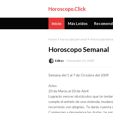
Horoscopo.Click
Inicio
Más Leídos
Recomend
Home
horoscopo personal
Horoscopo Sema
Horoscopo Semanal
Editor
November 01, 2009
Semana del 1 al 7 de Octubre del 2009
Aries
20 de Marzo al 20 de Abril
Lograrás vencer obstáculos que te tenía
cumple el anhelo de una vivienda, mudanz
recorrerás con alegrías. Te darás cuenta
Comienzan a despejarse las dudas, te se