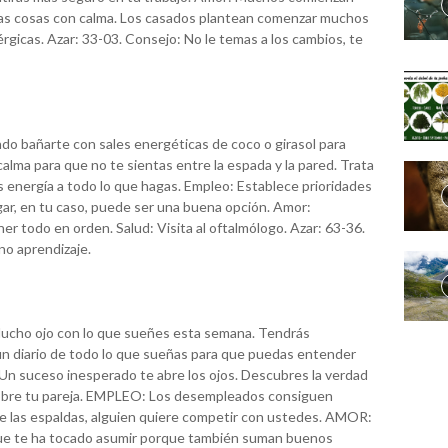
var las cosas con calma. Los casados plantean comenzar muchos
rgicas. Azar: 33-03. Consejo: No le temas a los cambios, te
do bañarte con sales energéticas de coco o girasol para
alma para que no te sientas entre la espada y la pared. Trata
s energía a todo lo que hagas. Empleo: Establece prioridades
ar, en tu caso, puede ser una buena opción. Amor:
r todo en orden. Salud: Visita al oftalmólogo. Azar: 63-36.
no aprendizaje.
 Mucho ojo con lo que sueñes esta semana. Tendrás
 un diario de todo lo que sueñas para que puedas entender
 Un suceso inesperado te abre los ojos. Descubres la verdad
obre tu pareja. EMPLEO: Los desempleados consiguen
se las espaldas, alguien quiere competir con ustedes. AMOR:
que te ha tocado asumir porque también suman buenos