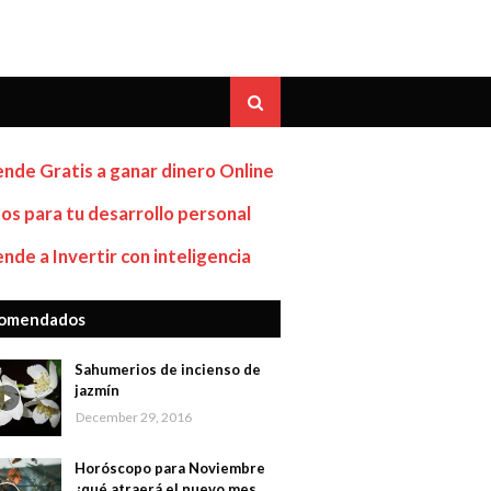
nde Gratis a ganar dinero Online
os para tu desarrollo personal
nde a Invertir con inteligencia
omendados
Sahumerios de incienso de
jazmín
December 29, 2016
Horóscopo para Noviembre
¿qué atraerá el nuevo mes