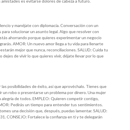
 amistades es evitarse dolores de cabeza a futuro.
ilencio y manéjate con diplomacia. Conversación con un
 para solucionar un asunto legal. Algo que resolver con
tás ahorrando porque quieres experimentar un negocio
lograrás. AMOR: Un nuevo amor llega a tu vida para llenarte
estarán mejor que nunca, reconciliaciones. SALUD: Cuida tu
jes de vivir lo que quieres vivir, déjate llevar por lo que
r las posibilidades de éxito, así que aprovéchalo. Tienes que
r un robo o presentarse un problema por dinero. Una mujer
para alegría de todos. EMPLEO: Quieren competir contigo,
 AMOR: Pedirás un tiempo para entender tus sentimientos.
 tomes una decisión que, después, puedas lamentar. SALUD:
-31. CONSEJO: Fortalece la confianza en ti y te delegarán