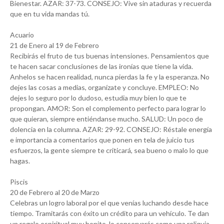
Bienestar. AZAR: 37-73. CONSEJO: Vive sin ataduras y recuerda
que en tu vida mandas tú.
Acuario
21 de Enero al 19 de Febrero
Recibirás el fruto de tus buenas intensiones. Pensamientos que
te hacen sacar conclusiones de las ironías que tiene la vida.
Anhelos se hacen realidad, nunca pierdas la fe y la esperanza. No
dejes las cosas a medias, organízate y concluye. EMPLEO: No
dejes lo seguro por lo dudoso, estudia muy bien lo que te
propongan. AMOR: Son el complemento perfecto para lograr lo
que quieran, siempre entiéndanse mucho. SALUD: Un poco de
dolencia en la columna. AZAR: 29-92. CONSEJO: Réstale energía
e importancia a comentarios que ponen en tela de juicio tus
esfuerzos, la gente siempre te criticará, sea bueno o malo lo que
hagas.
Piscis
20 de Febrero al 20 de Marzo
Celebras un logro laboral por el que venías luchando desde hace
tiempo. Tramitarás con éxito un crédito para un vehículo. Te dan
un regalo espiritual muy bonito, lo conservarás como una reliquia.