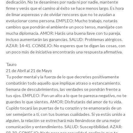
dedicación. No te desanimes por nada ni por nadie, mantente
firme y verás que el camino al éxito se hace menos largo. Es hora
de limar asperezas y de olvidar rencores que no te ayudan a
evolucionar como persona. EMPLEO: Mucho trabajo, notarás
cambios que pondrán el ambiente un poco tenso, manéjate con
mucha diplomacia. AMOR: Harás una buena llave con tu pareja,
incluso aumentarán las ganancias. SALUD: Problemas alérgicos.
AZAR: 14-41. CONSEJO: No esperes que te digan las cosas, con
un poco más de iniciativa encontrarás una respuesta afirmativa.
Tauro
21 de Abril al 21 de Mayo
Tu poder mental y la fuerza de lo que decretes positivamente
combatirán todo aquello que implique atraso o estancamiento.
Semana de descubrimientos, las verdades se pondrán frente a
tus ojos. EMPLEO: Pon un alto a lo que te parezca negativo, no te
guardes lo que sientes. AMOR: Disfrutarás del amor de tu vida.
Cupido tocará las puertas de tu corazón y te enamorarás de un
ser semejante a ti, con tus buenas cualidades. Si ya estás unido a
alguien, la relación se estrechará más llenándose de una mejor
comunicación y entendimiento. SALUD: Susceptibilidad. AZAR:
03-30. CONSEJO: Nada pasa por casualidad, analiza lo que te