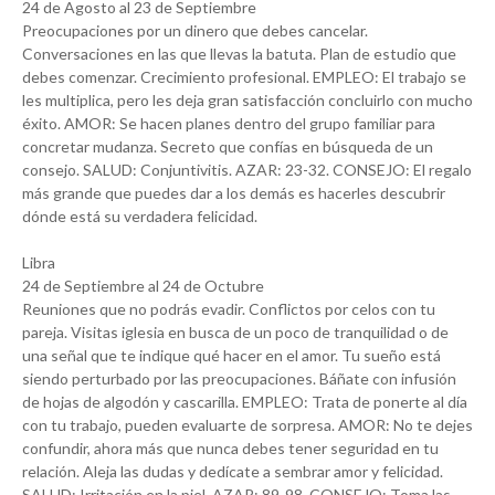
24 de Agosto al 23 de Septiembre
Preocupaciones por un dinero que debes cancelar.
Conversaciones en las que llevas la batuta. Plan de estudio que
debes comenzar. Crecimiento profesional. EMPLEO: El trabajo se
les multiplica, pero les deja gran satisfacción concluirlo con mucho
éxito. AMOR: Se hacen planes dentro del grupo familiar para
concretar mudanza. Secreto que confías en búsqueda de un
consejo. SALUD: Conjuntivitis. AZAR: 23-32. CONSEJO: El regalo
más grande que puedes dar a los demás es hacerles descubrir
dónde está su verdadera felicidad.
Libra
24 de Septiembre al 24 de Octubre
Reuniones que no podrás evadir. Conflictos por celos con tu
pareja. Visitas iglesia en busca de un poco de tranquilidad o de
una señal que te indique qué hacer en el amor. Tu sueño está
siendo perturbado por las preocupaciones. Báñate con infusión
de hojas de algodón y cascarilla. EMPLEO: Trata de ponerte al día
con tu trabajo, pueden evaluarte de sorpresa. AMOR: No te dejes
confundir, ahora más que nunca debes tener seguridad en tu
relación. Aleja las dudas y dedícate a sembrar amor y felicidad.
SALUD: Irritación en la piel. AZAR: 89-98. CONSEJO: Toma las