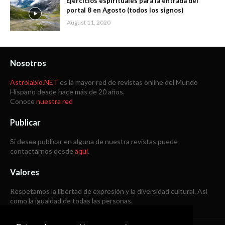
Ejercicios espirituales para la entrada del
portal 8 en Agosto (todos los signos)
August 11, 2020
Nosotros
Astrolabio.NET
es la mayor red de revistas online del Mundo
Hispano desde hace más de 20 años.
Conoce
nuestra red
Publicar
Si desea publicar en alguna de nuestra revistas puede
contactarnos desde
aquí
.
Valores
Respetamos la libertad de expresión y la diversidad cultural. Así
como la igualdad de todas las personas.