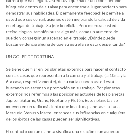
carrera que ha elegido. Usted tuvo que hacer una considerable
búsqueda dentro de su alma para encontrar el lugar perfecto para
demostrar sus habilidades. El permanente feedback le permite a
usted que sus contribuciones estén mejorando la calidad de vida
en el lugar de trabajo. Su jefe lo felicita. Pero mientras usted
recibe elogios, también busca algo más, como un aumento de
sueldo y conseguir un ascenso en el trabajo. ¿Dónde puede
buscar evidencia alguna de que su estrella se está despertando?
UN GOLPE DE FORTUNA
Se tiene que fijar en los planetas externos para hacer el contacto
con las casas que representan a la carrera y al trabajo (la 10ma y la
6ta casa, respectivamente), de su carta cuando usted está
buscando un ascenso o promoción en su trabajo. Por planetas
externos nos referimos a las posiciones actuales de los planetas
Júpiter, Saturno, Urano, Neptuno y Plutón. Estos planetas se
mueven en un radio más lento que los otros planetas- La Luna,
Mercurio, Venus y Marte- entonces sus influencias en cualquiera
de los éxitos de las casas pueden ser significativas.
El contacto con un planeta significa una relación o un aspecto