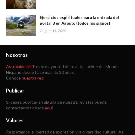
Ejercicios espirituales para la entrada del
portal 8 en Agosto (todos los signos)
August 11, 2020
Nosotros
Astrolabio.NET
es la mayor red de revistas online del Mundo
Hispano desde hace más de 20 años.
Conoce
nuestra red
Publicar
Si desea publicar en alguna de nuestra revistas puede
contactarnos desde
aquí
.
Valores
Respetamos la libertad de expresión y la diversidad cultural. Así