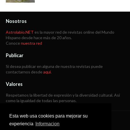
Nosotros
Astrolabio.NET
es la mayor red de revistas online del Mundo
Hispano desde hace más de 20 años.
Conoce
nuestra red
Publicar
Si desea publicar en alguna de nuestra revistas puede
contactarnos desde
aquí
.
Valores
Respetamos la libertad de expresión y la diversidad cultural. Así
como la igualdad de todas las personas.
Esta web usa cookies para mejorar su
Copyright © 1998 -
2026
experiencia
Informacion
Todos los derechos reservados