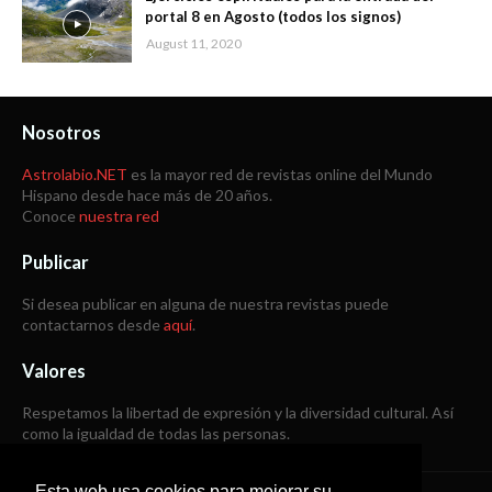
portal 8 en Agosto (todos los signos)
August 11, 2020
Nosotros
Astrolabio.NET
es la mayor red de revistas online del Mundo
Hispano desde hace más de 20 años.
Conoce
nuestra red
Publicar
Si desea publicar en alguna de nuestra revistas puede
contactarnos desde
aquí
.
Valores
Respetamos la libertad de expresión y la diversidad cultural. Así
como la igualdad de todas las personas.
Esta web usa cookies para mejorar su