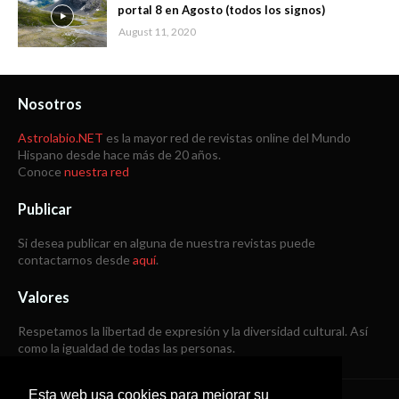
portal 8 en Agosto (todos los signos)
August 11, 2020
Nosotros
Astrolabio.NET
es la mayor red de revistas online del Mundo
Hispano desde hace más de 20 años.
Conoce
nuestra red
Publicar
Si desea publicar en alguna de nuestra revistas puede
contactarnos desde
aquí
.
Valores
Respetamos la libertad de expresión y la diversidad cultural. Así
como la igualdad de todas las personas.
Esta web usa cookies para mejorar su