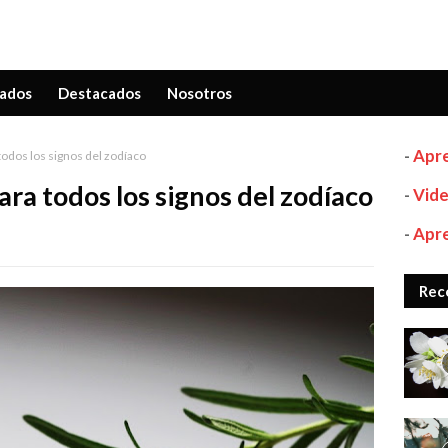
ados
Destacados
Nosotros
-
Apre
odos los signos del zodíaco
ra todos los signos del zodíaco
-
Vide
-
Apre
Rec