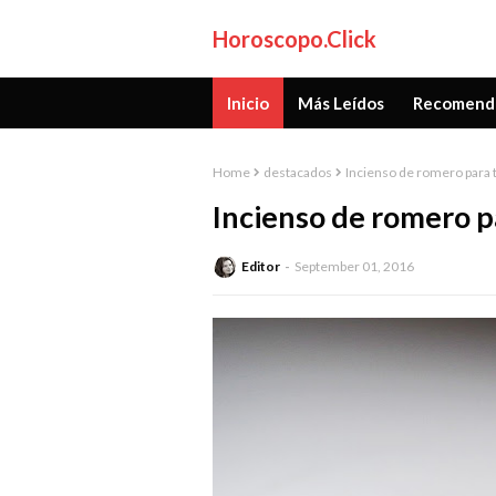
Horoscopo.Click
Inicio
Más Leídos
Recomend
Home
destacados
Incienso de romero para t
Incienso de romero pa
Editor
September 01, 2016