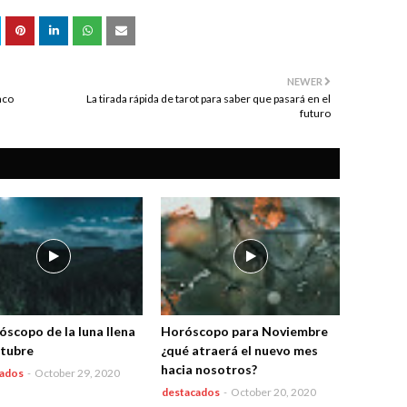
NEWER
aco
La tirada rápida de tarot para saber que pasará en el
futuro
óscopo de la luna llena
Horóscopo para Noviembre
tubre
¿qué atraerá el nuevo mes
hacia nosotros?
cados
-
October 29, 2020
destacados
-
October 20, 2020