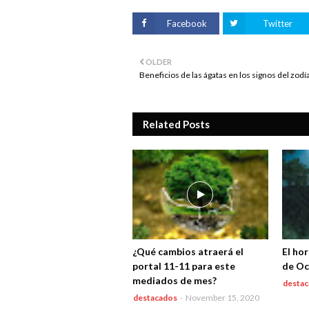
Facebook
Twitter
OLDER
Beneficios de las ágatas en los signos del zodí
Related Posts
¿Qué cambios atraerá el
El hor
portal 11-11 para este
de Oc
mediados de mes?
desta
destacados
-
November 15, 2020