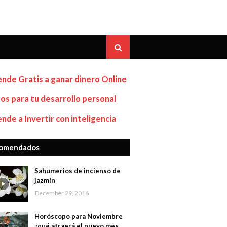
nde Gratis a ganar dinero Online
os para tu desarrollo personal
nde a Invertir con inteligencia
omendados
Sahumerios de incienso de
jazmín
December 29, 2016
Horóscopo para Noviembre
¿qué atraerá el nuevo mes