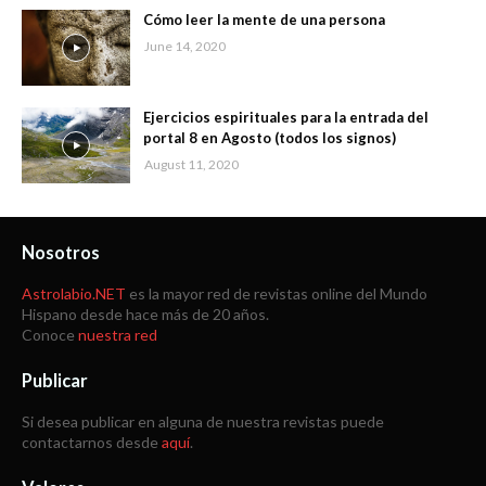
Cómo leer la mente de una persona
June 14, 2020
Ejercicios espirituales para la entrada del
portal 8 en Agosto (todos los signos)
August 11, 2020
Nosotros
Astrolabio.NET
es la mayor red de revistas online del Mundo
Hispano desde hace más de 20 años.
Conoce
nuestra red
Publicar
Si desea publicar en alguna de nuestra revistas puede
contactarnos desde
aquí
.