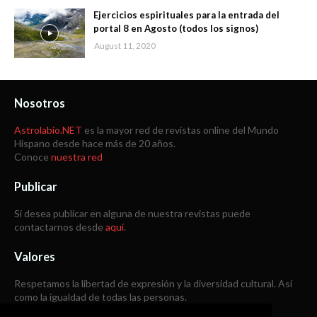
Ejercicios espirituales para la entrada del
portal 8 en Agosto (todos los signos)
August 11, 2020
Nosotros
Astrolabio.NET
es la mayor red de revistas online del Mundo
Hispano desde hace más de 20 años.
Conoce
nuestra red
Publicar
Si desea publicar en alguna de nuestra revistas puede
contactarnos desde
aquí
.
Valores
Respetamos la libertad de expresión y la diversidad cultural. Así
como la igualdad de todas las personas.