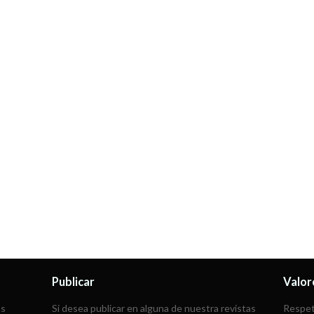
Publicar
Valor
as
Si desea publicar en alguna de nuestra revistas
Respeta