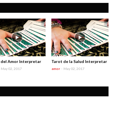
 del Amor Interpretar
Tarot de la Salud Interpretar
May 02, 2017
amor
-
May 02, 2017