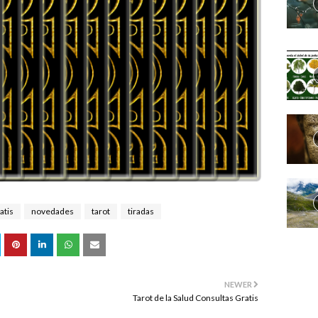
atis
novedades
tarot
tiradas
NEWER
Tarot de la Salud Consultas Gratis