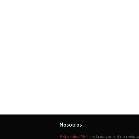
Nosotros
Astrolabio.NET
es la mayor red de revist