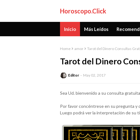
Horoscopo.Click
Inicio
Más Leídos
Recomend
Home
amor
Tarot del Dinero Consultas Grat
Tarot del Dinero Cons
Editor
May 02, 2017
Sea Ud. bienvenido a su consulta gratuita
Por favor concéntrese en su pregunta y de
Luego podrá ver la interpretación de su t