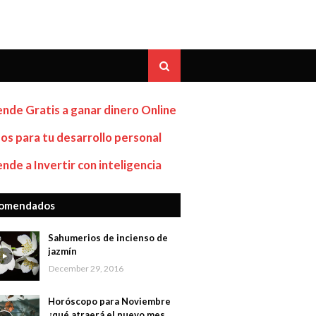
nde Gratis a ganar dinero Online
os para tu desarrollo personal
nde a Invertir con inteligencia
omendados
Sahumerios de incienso de
jazmín
December 29, 2016
Horóscopo para Noviembre
¿qué atraerá el nuevo mes