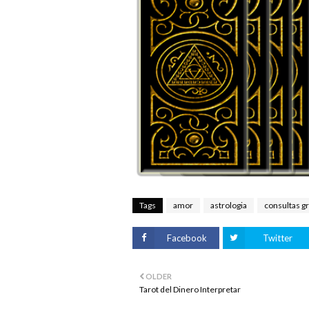
Tags
amor
astrologia
consultas gr
Facebook
Twitter
OLDER
Tarot del Dinero Interpretar