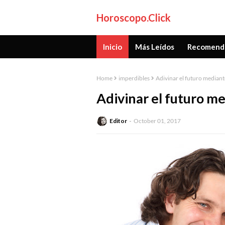
Horoscopo.Click
Inicio
Más Leídos
Recomend
Home
imperdibles
Adivinar el futuro mediant
Adivinar el futuro m
Editor
October 01, 2017