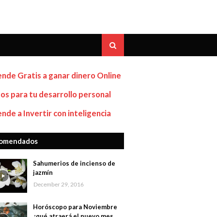
nde Gratis a ganar dinero Online
os para tu desarrollo personal
nde a Invertir con inteligencia
omendados
Sahumerios de incienso de
jazmín
December 29, 2016
Horóscopo para Noviembre
¿qué atraerá el nuevo mes