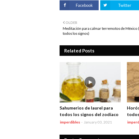
Facebook
Twitter
OLDER
Meditación para calmar terremotos de México 
todos los signos)
Related Posts
Sahumerios de laurel para
Horós
todos los signos del zodíaco
todos
imperdibles
-
January 03, 2021
imperd