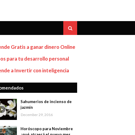
nde Gratis a ganar dinero Online
os para tu desarrollo personal
nde a Invertir con inteligencia
omendados
Sahumerios de incienso de
jazmín
December 29, 2016
Horóscopo para Noviembre
¿qué atraerá el nuevo mes