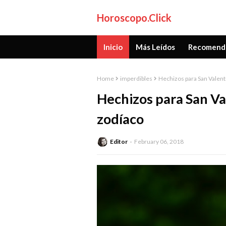
Horoscopo.Click
Inicio
Más Leídos
Recomend
Home
imperdibles
Hechizos para San Valentí
Hechizos para San Val
zodíaco
Editor
February 06, 2018