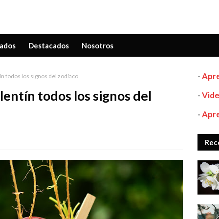
ados
Destacados
Nosotros
-
Apre
n todos los signos del zodíaco
entín todos los signos del
-
Vide
-
Apre
Rec