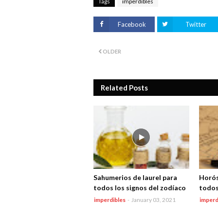
Tags
imperdibles
Facebook
Twitter
OLDER
Related Posts
Sahumerios de laurel para
Horós
todos los signos del zodíaco
todos
imperdibles
-
January 03, 2021
imperd