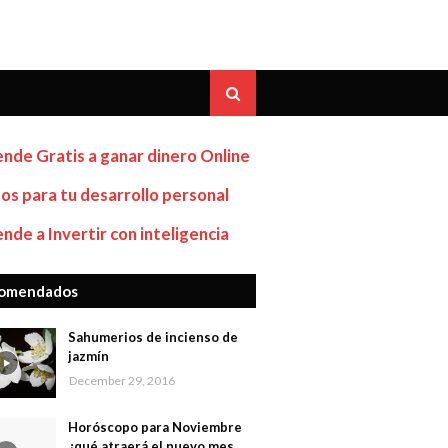
nde Gratis a ganar dinero Online
os para tu desarrollo personal
nde a Invertir con inteligencia
omendados
Sahumerios de incienso de
jazmín
December 29, 2016
Horóscopo para Noviembre
¿qué atraerá el nuevo mes