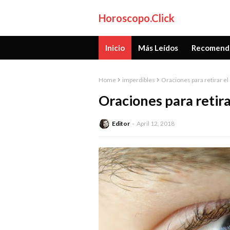
Horoscopo.Click
Inicio
Más Leídos
Recomend
Home
imperdibles
Oraciones para retirar el
Oraciones para retira
Editor
April 12, 2018