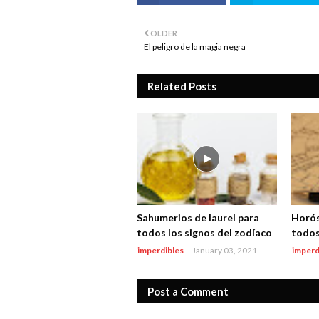
OLDER
El peligro de la magia negra
Related Posts
Sahumerios de laurel para
Horós
todos los signos del zodíaco
todos
imperdibles
-
January 03, 2021
imperd
Post a Comment