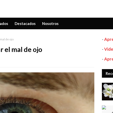
ados
Destacados
Nosotros
-
Apre
 mal de ojo
r el mal de ojo
-
Vide
-
Apre
Rec