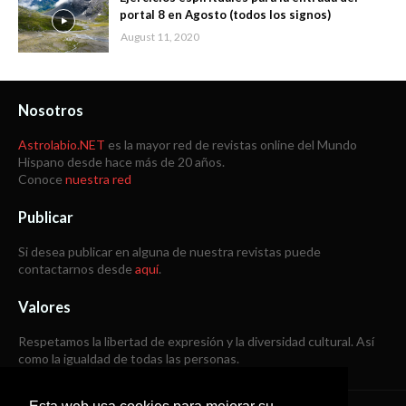
portal 8 en Agosto (todos los signos)
August 11, 2020
Nosotros
Astrolabio.NET
es la mayor red de revistas online del Mundo
Hispano desde hace más de 20 años.
Conoce
nuestra red
Publicar
Si desea publicar en alguna de nuestra revistas puede
contactarnos desde
aquí
.
Valores
Respetamos la libertad de expresión y la diversidad cultural. Así
como la igualdad de todas las personas.