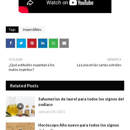
Tags
imperdibles
OLDER
NEWER
¿Qué actitudes espantan a los
La Luna en las cartas astrales
malos espíritus?
Related Posts
Sahumerios de laurel para todos los signos del
zodíaco
January 03, 2021
Horóscopo Año nuevo para todos los signos