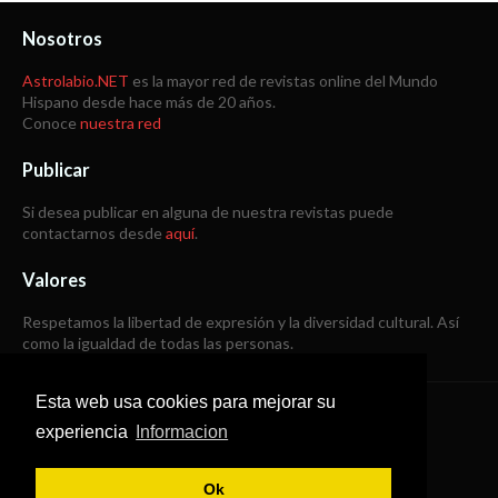
Nosotros
Astrolabio.NET
es la mayor red de revistas online del Mundo
Hispano desde hace más de 20 años.
Conoce
nuestra red
Publicar
Si desea publicar en alguna de nuestra revistas puede
contactarnos desde
aquí
.
Valores
Respetamos la libertad de expresión y la diversidad cultural. Así
como la igualdad de todas las personas.
Esta web usa cookies para mejorar su
Copyright © 1998 -
2026
experiencia
Informacion
Todos los derechos reservados
Ok