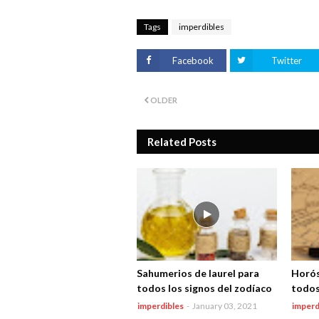
Tags
imperdibles
Facebook
Twitter
OLDER
Related Posts
Sahumerios de laurel para
Horós
todos los signos del zodíaco
todos
imperdibles
-
January 03, 2021
imperd