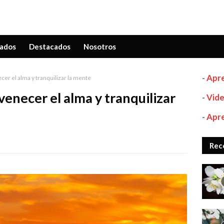
ados
Destacados
Nosotros
-
Apre
er el alma y tranquilizar la mente
enecer el alma y tranquilizar
-
Vide
-
Apre
Rec