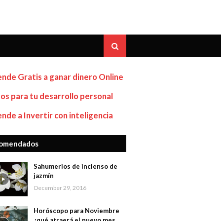
nde Gratis a ganar dinero Online
os para tu desarrollo personal
nde a Invertir con inteligencia
omendados
Sahumerios de incienso de
jazmín
December 29, 2016
Horóscopo para Noviembre
¿qué atraerá el nuevo mes