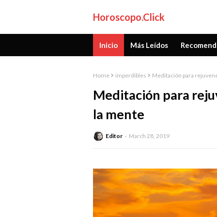
Horoscopo.Click
Inicio
Más Leídos
Recomend
Home
imperdibles
Meditación para rejuvenec
Meditación para rejuv
la mente
Editor
March 28, 2019