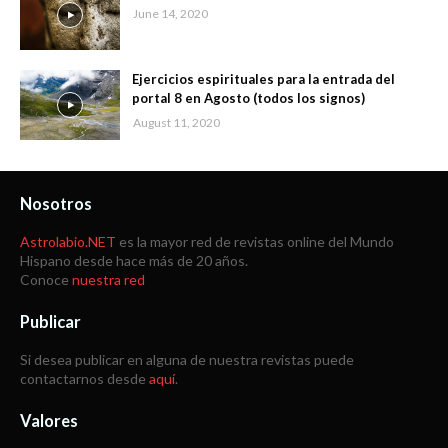
June 14, 2020
Ejercicios espirituales para la entrada del
portal 8 en Agosto (todos los signos)
August 11, 2020
Nosotros
Astrolabio.NET
es la mayor red de revistas online del Mundo
Hispano desde hace más de 20 años.
Conoce
nuestra red
Publicar
Si desea publicar en alguna de nuestra revistas puede
contactarnos desde
aquí
.
Valores