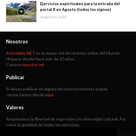
Ejercicios espirituales para la entrada del
portal 8 en Agosto (todos los signos)
August 11, 2020
Nosotros
Astrolabio.NET
es la mayor red de revistas online del Mundo
Hispano desde hace más de 20 años.
Conoce
nuestra red
Publicar
Si desea publicar en alguna de nuestra revistas puede
contactarnos desde
aquí
.
Valores
Respetamos la libertad de expresión y la diversidad cultural. Así
como la igualdad de todas las personas.