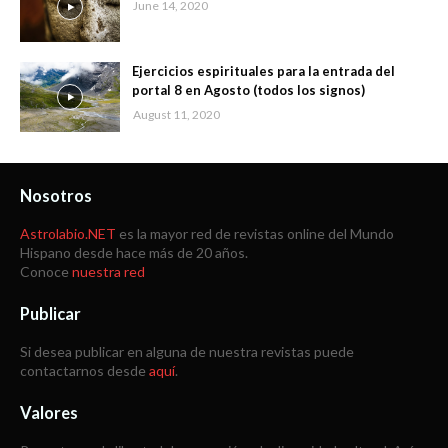
June 14, 2020
Ejercicios espirituales para la entrada del
portal 8 en Agosto (todos los signos)
August 11, 2020
Nosotros
Astrolabio.NET
es la mayor red de revistas online del Mundo
Hispano desde hace más de 20 años.
Conoce
nuestra red
Publicar
Si desea publicar en alguna de nuestra revistas puede
contactarnos desde
aquí
.
Valores